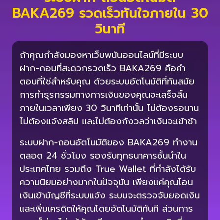
BAKA269 รวดเร็วทันใจภายใน 30
วินาที
ถ้าคุณกำลังมองหาเว็บพนันออนไลน์ที่มีระบบ
ฝาก-ถอนที่สะดวกรวดเร็ว BAKA269 คือคำ
ตอบที่ใช่สำหรับคุณ ด้วยระบบอัตโนมัติที่ทันสมัย
การทำธุรกรรมทางการเงินของคุณจะเสร็จสิ้น
ภายในเวลาเพียง 30 วินาทีเท่านั้น ไม่ต้องรอนาน
ไม่ต้องแจ้งสลิป และไม่ต้องกังวลว่าเงินจะเข้าช้า
ระบบฝาก-ถอนอัตโนมัติของ BAKA269 ทำงาน
ตลอด 24 ชั่วโมง รองรับทุกธนาคารชั้นนำใน
ประเทศไทย รวมถึง True Wallet ที่กำลังได้รับ
ความนิยมอย่างมากในปัจจุบัน เพียงแค่คุณโอน
เงินเข้าบัญชีที่ระบบแจ้ง ระบบจะตรวจจับยอดเงิน
และเพิ่มเครดิตให้คุณโดยอัตโนมัติทันที ส่วนการ