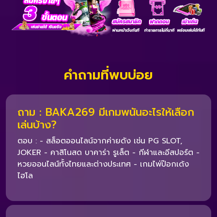
คำถามที่พบบ่อย
ถาม : BAKA269 มีเกมพนันอะไรให้เลือก
เล่นบ้าง?
ตอบ : - สล็อตออนไลน์จากค่ายดัง เช่น PG SLOT,
JOKER - คาสิโนสด บาคาร่า รูเล็ต - กีฬาและอีสปอร์ต -
หวยออนไลน์ทั้งไทยและต่างประเทศ - เกมไพ่ป๊อกเด้ง
ไฮโล