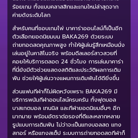
ร้อยเกม ทั้งแบบคลาสสิกและเกมใหม่ล่าสุดจาก
ค่ายดังระดับโลก
สำหรับคนที่ชอบเกมไพ่ บาคาร่าออนไลน์ก็เป็นอีก
ตัวเลือกยอดนิยมบน BAKA269 ด้วยระบบ
ถ่ายทอดสดคุณภาพสูง ทำให้ผู้เล่นรู้สึกเหมือนนั่ง
เล่นอยู่ในคาสิโนจริง พร้อมดีลเลอร์สาวสวยที่
คอยให้บริการตลอด 24 ชั่วโมง การเล่นบาคาร่า
ที่นี่ยังมีตัวช่วยแสดงสถิติและประวัติผลการเดิม
พัน ช่วยให้ผู้เล่นวางแผนการเดิมพันได้ดียิ่งขึ้น
ส่วนแฟนกีฬาก็ไม่ผิดหวังเพราะ BAKA269 มี
บริการพนันกีฬาออนไลน์ครบครัน ทั้งฟุตบอล
บาสเกตบอล เทนนิส และกีฬายอดนิยมอื่นๆ อีก
มากมาย พร้อมอัตราต่อรองที่ดีและหลากหลาย
รูปแบบการเดิมพัน ไม่ว่าจะเป็นแทงบอลสด แทง
สกอร์ หรือแทงสเต็ป ระบบการถ่ายทอดสดกีฬาก็