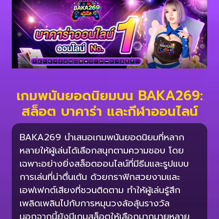
เกมพนันยอดนิยมบน BAKA269:
สล็อต บาคาร่า และกีฬาออนไลน์
BAKA269 นำเสนอเกมพนันยอดนิยมที่หลาก
หลายให้ผู้เล่นได้เลือกสนุกตามความชอบ โดย
เฉพาะอย่างยิ่งสล็อตออนไลน์ที่มีธีมและรูปแบบ
การเล่นที่น่าตื่นเต้น ด้วยกราฟิกสวยงามและ
เอฟเฟกต์เสียงที่ชวนติดตาม ทำให้ผู้เล่นรู้สึก
เพลิดเพลินไปกับการหมุนวงล้อลุ้นรางวัล
นอกจากนี้ยังมีเกมสล็อตให้เลือกมากมายหลาย