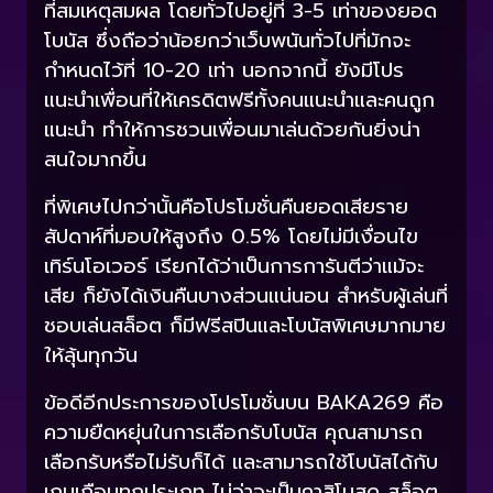
ที่สมเหตุสมผล โดยทั่วไปอยู่ที่ 3-5 เท่าของยอด
โบนัส ซึ่งถือว่าน้อยกว่าเว็บพนันทั่วไปที่มักจะ
กำหนดไว้ที่ 10-20 เท่า นอกจากนี้ ยังมีโปร
แนะนำเพื่อนที่ให้เครดิตฟรีทั้งคนแนะนำและคนถูก
แนะนำ ทำให้การชวนเพื่อนมาเล่นด้วยกันยิ่งน่า
สนใจมากขึ้น
ที่พิเศษไปกว่านั้นคือโปรโมชั่นคืนยอดเสียราย
สัปดาห์ที่มอบให้สูงถึง 0.5% โดยไม่มีเงื่อนไข
เทิร์นโอเวอร์ เรียกได้ว่าเป็นการการันตีว่าแม้จะ
เสีย ก็ยังได้เงินคืนบางส่วนแน่นอน สำหรับผู้เล่นที่
ชอบเล่นสล็อต ก็มีฟรีสปินและโบนัสพิเศษมากมาย
ให้ลุ้นทุกวัน
ข้อดีอีกประการของโปรโมชั่นบน BAKA269 คือ
ความยืดหยุ่นในการเลือกรับโบนัส คุณสามารถ
เลือกรับหรือไม่รับก็ได้ และสามารถใช้โบนัสได้กับ
เกมเกือบทุกประเภท ไม่ว่าจะเป็นคาสิโนสด สล็อต