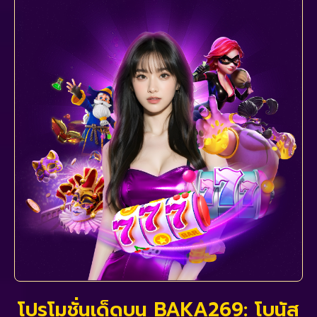
โปรโมชั่นเด็ดบน BAKA269: โบนัส