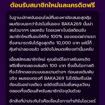
ต้อนรับสมาชิกใหม่และเครดิตฟรี
ในฐานะนักพนันออนไลน์ที่มองหาข้อเสนอสุดคุ้ม
ผมต้องบอกว่าโปรโมชั่นของ BAKA269 นั้นน่า
สนใจมากๆ เลยครับ โดยเฉพาะโบนัสต้อนรับ
สมาชิกใหม่ที่มอบให้ถึง 100% ของยอดฝากแรก
ซึ่งสามารถรับได้สูงสุดถึง 10,000 บาท แค่นี้ก็
คุ้มค่าน่าลองแล้ว แต่ยังไม่หมดเพียงเท่านี้นะครับ
เมื่อสมัครสมาชิกใหม่ คุณยังมีโอกาสรับเครดิต
ฟรีเพื่อทดลองเล่นอีก 100 บาท ซึ่งเป็นโอกาสดี
ที่จะได้ทดลองระบบและเกมต่างๆ ก่อนลงเดิมพัน
จริง ผมชอบตรงที่ BAKA269 ไม่ได้มีแค่โบนัส
ต้อนรับอย่างเดียว แต่ยังมีโปรโมชั่นหมุนเวียน
ตลอดทั้งเดือนสำหรับสมาชิกปัจจุบันด้วย
อีกสิ่งที่น่าประทับใจคือเงื่อนไขการทำเทิร์นโอเวอร์