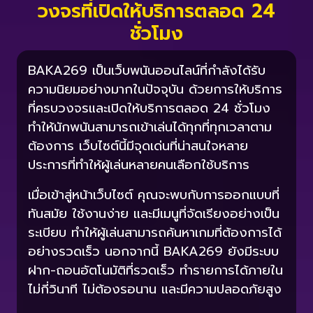
วงจรที่เปิดให้บริการตลอด 24
ชั่วโมง
BAKA269 เป็นเว็บพนันออนไลน์ที่กำลังได้รับ
ความนิยมอย่างมากในปัจจุบัน ด้วยการให้บริการ
ที่ครบวงจรและเปิดให้บริการตลอด 24 ชั่วโมง
ทำให้นักพนันสามารถเข้าเล่นได้ทุกที่ทุกเวลาตาม
ต้องการ เว็บไซต์นี้มีจุดเด่นที่น่าสนใจหลาย
ประการที่ทำให้ผู้เล่นหลายคนเลือกใช้บริการ
เมื่อเข้าสู่หน้าเว็บไซต์ คุณจะพบกับการออกแบบที่
ทันสมัย ใช้งานง่าย และมีเมนูที่จัดเรียงอย่างเป็น
ระเบียบ ทำให้ผู้เล่นสามารถค้นหาเกมที่ต้องการได้
อย่างรวดเร็ว นอกจากนี้ BAKA269 ยังมีระบบ
ฝาก-ถอนอัตโนมัติที่รวดเร็ว ทำรายการได้ภายใน
ไม่กี่วินาที ไม่ต้องรอนาน และมีความปลอดภัยสูง