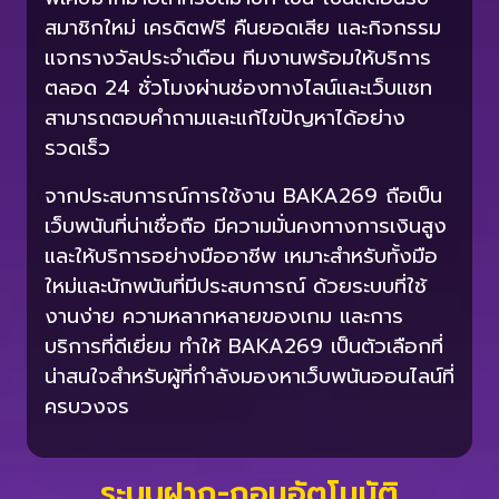
สมาชิกใหม่ เครดิตฟรี คืนยอดเสีย และกิจกรรม
แจกรางวัลประจำเดือน ทีมงานพร้อมให้บริการ
ตลอด 24 ชั่วโมงผ่านช่องทางไลน์และเว็บแชท
สามารถตอบคำถามและแก้ไขปัญหาได้อย่าง
รวดเร็ว
จากประสบการณ์การใช้งาน BAKA269 ถือเป็น
เว็บพนันที่น่าเชื่อถือ มีความมั่นคงทางการเงินสูง
และให้บริการอย่างมืออาชีพ เหมาะสำหรับทั้งมือ
ใหม่และนักพนันที่มีประสบการณ์ ด้วยระบบที่ใช้
งานง่าย ความหลากหลายของเกม และการ
บริการที่ดีเยี่ยม ทำให้ BAKA269 เป็นตัวเลือกที่
น่าสนใจสำหรับผู้ที่กำลังมองหาเว็บพนันออนไลน์ที่
ครบวงจร
ระบบฝาก-ถอนอัตโนมัติ